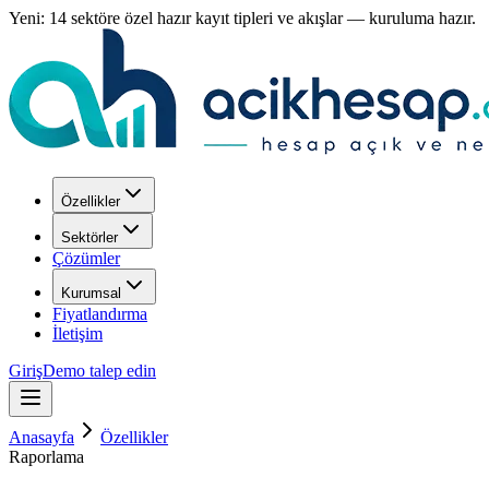
Yeni: 14 sektöre özel hazır kayıt tipleri ve akışlar — kuruluma hazır.
Özellikler
Sektörler
Çözümler
Kurumsal
Fiyatlandırma
İletişim
Giriş
Demo talep edin
Anasayfa
Özellikler
Raporlama