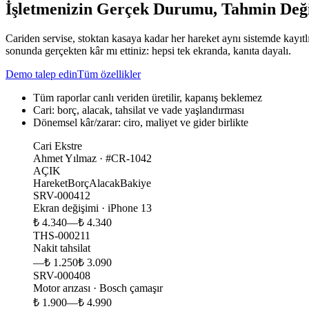
İşletmenizin Gerçek Durumu, Tahmin Deği
Cariden servise, stoktan kasaya kadar her hareket aynı sistemde kayıtlı 
sonunda gerçekten kâr mı ettiniz: hepsi tek ekranda, kanıta dayalı.
Demo talep edin
Tüm özellikler
Tüm raporlar canlı veriden üretilir, kapanış beklemez
Cari: borç, alacak, tahsilat ve vade yaşlandırması
Dönemsel kâr/zarar: ciro, maliyet ve gider birlikte
Cari Ekstre
Ahmet Yılmaz · #CR-1042
AÇIK
Hareket
Borç
Alacak
Bakiye
SRV-000412
Ekran değişimi · iPhone 13
₺ 4.340
—
₺ 4.340
THS-000211
Nakit tahsilat
—
₺ 1.250
₺ 3.090
SRV-000408
Motor arızası · Bosch çamaşır
₺ 1.900
—
₺ 4.990