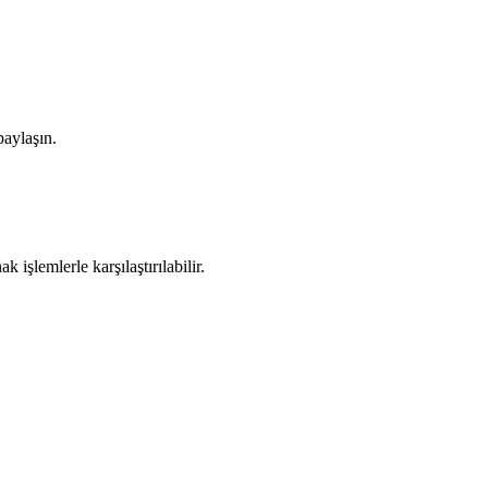
paylaşın.
k işlemlerle karşılaştırılabilir.