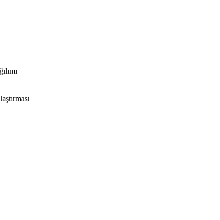
ğılımı
laştırması