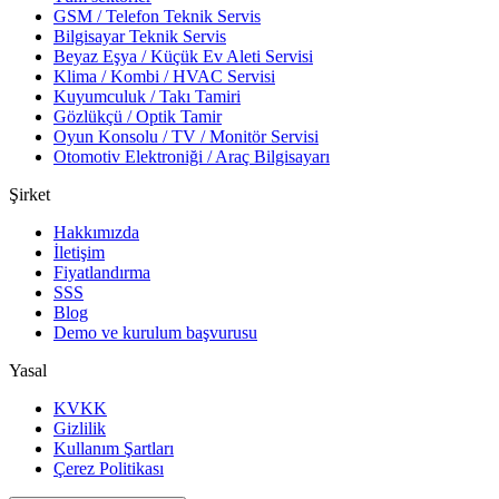
GSM / Telefon Teknik Servis
Bilgisayar Teknik Servis
Beyaz Eşya / Küçük Ev Aleti Servisi
Klima / Kombi / HVAC Servisi
Kuyumculuk / Takı Tamiri
Gözlükçü / Optik Tamir
Oyun Konsolu / TV / Monitör Servisi
Otomotiv Elektroniği / Araç Bilgisayarı
Şirket
Hakkımızda
İletişim
Fiyatlandırma
SSS
Blog
Demo ve kurulum başvurusu
Yasal
KVKK
Gizlilik
Kullanım Şartları
Çerez Politikası