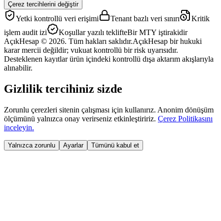
Çerez tercihlerini değiştir
Yetki kontrollü veri erişimi
Tenant bazlı veri sınırı
Kritik
işlem audit izi
Koşullar yazılı teklifte
Bir MTY iştirakidir
AçıkHesap © 2026. Tüm hakları saklıdır.
AçıkHesap bir hukuki
karar mercii değildir; vukuat kontrollü bir risk uyarısıdır.
Desteklenen kayıtlar ürün içindeki kontrollü dışa aktarım akışlarıyla
alınabilir.
Gizlilik tercihiniz sizde
Zorunlu çerezleri sitenin çalışması için kullanırız. Anonim dönüşüm
ölçümünü yalnızca onay verirseniz etkinleştiririz.
Çerez Politikasını
inceleyin.
Yalnızca zorunlu
Ayarlar
Tümünü kabul et