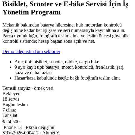
Bisiklet, Scooter ve E-bike Servisi İçin İş
Yönetim Programı
Mekanik bakımdan batarya hücresine, hub motordan kontrolcü
değişimine kadar her işi şase ve seri numarasıyla kayıt altına alın.
Parça uyumluluğu, fotoğraflı teslim alma ve teslim öncesi güvenlik
kontrolü sistemde; hesap baştan sona açık ve net.
Demo talep edin
Tüm sektörler
Araç tipi: bisiklet, scooter, e-bike, cargo bike
9 ayrı kayıt tipi: batarya, motor, kontrolcü, fren/lastik, şarj,
kaza ve daha fazlası
Hasar/kaza kabulünde isteğe bağlı fotoğraflı teslim alma
Temsili arayüz · örnek veri
Bekleyen
18 servis
Bugün teslim
7 cihaz
Tahsilat
₺ 24.500
iPhone 13 - Ekran değişimi
SRV-2026-000412 · Ahmet Y.