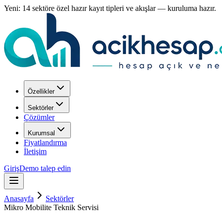
Yeni: 14 sektöre özel hazır kayıt tipleri ve akışlar — kuruluma hazır.
Özellikler
Sektörler
Çözümler
Kurumsal
Fiyatlandırma
İletişim
Giriş
Demo talep edin
Anasayfa
Sektörler
Mikro Mobilite Teknik Servisi