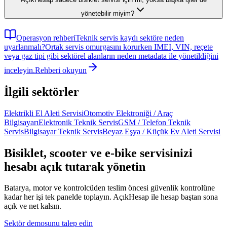
yönetebilir miyim?
Operasyon rehberi
Teknik servis kaydı sektöre neden
uyarlanmalı?
Ortak servis omurgasını korurken IMEI, VIN, reçete
veya gaz tipi gibi sektörel alanların neden metadata ile yönetildiğini
inceleyin.
Rehberi okuyun
İlgili sektörler
Elektrikli El Aleti Servisi
Otomotiv Elektroniği / Araç
Bilgisayarı
Elektronik Teknik Servis
GSM / Telefon Teknik
Servis
Bilgisayar Teknik Servis
Beyaz Eşya / Küçük Ev Aleti Servisi
Bisiklet, scooter ve e-bike servisinizi
hesabı açık tutarak yönetin
Batarya, motor ve kontrolcüden teslim öncesi güvenlik kontrolüne
kadar her işi tek panelde toplayın. AçıkHesap ile hesap baştan sona
açık ve net kalsın.
Sektör demosunu talep edin