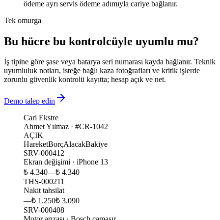
ödeme ayrı servis ödeme adımıyla cariye bağlanır.
Tek omurga
Bu hücre bu kontrolcüyle uyumlu mu?
İş tipine göre şase veya batarya seri numarası kayda bağlanır. Teknik
uyumluluk notları, isteğe bağlı kaza fotoğrafları ve kritik işlerde
zorunlu güvenlik kontrolü kayıtta; hesap açık ve net.
Demo talep edin
Cari Ekstre
Ahmet Yılmaz · #CR-1042
AÇIK
Hareket
Borç
Alacak
Bakiye
SRV-000412
Ekran değişimi · iPhone 13
₺ 4.340
—
₺ 4.340
THS-000211
Nakit tahsilat
—
₺ 1.250
₺ 3.090
SRV-000408
Motor arızası · Bosch çamaşır