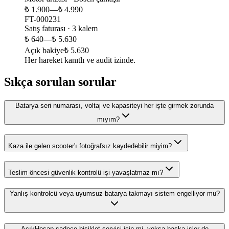
₺ 1.900
—
₺ 4.990
FT-000231
Satış faturası · 3 kalem
₺ 640
—
₺ 5.630
Açık bakiye
₺ 5.630
Her hareket kanıtlı ve audit izinde.
Sıkça sorulan sorular
Batarya seri numarası, voltaj ve kapasiteyi her işte girmek zorunda
mıyım?
Kaza ile gelen scooter'ı fotoğrafsız kaydedebilir miyim?
Teslim öncesi güvenlik kontrolü işi yavaşlatmaz mı?
Yanlış kontrolcü veya uyumsuz batarya takmayı sistem engelliyor mu?
AçıkHesap sadece bisiklet servisi için mi, yoksa başka işler de