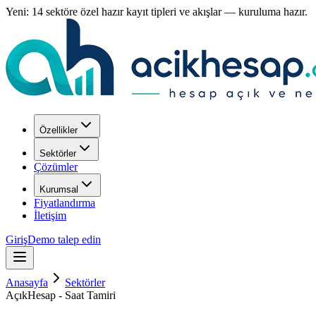
Yeni: 14 sektöre özel hazır kayıt tipleri ve akışlar — kuruluma hazır.
Özellikler
Sektörler
Çözümler
Kurumsal
Fiyatlandırma
İletişim
Giriş
Demo talep edin
Anasayfa
Sektörler
AçıkHesap - Saat Tamiri