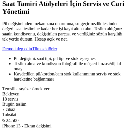
Saat Tamiri Atölyeleri İçin Servis ve Cari
Yönetimi
Pil değişiminden mekanizma onarımına, su geçirmezlik testinden
değerli saat teslimine kadar her işi kayıt altına alın. Teslim aldığınız
saatin kondisyonu, değiştirilen parçası ve verdiğiniz sözün karşılığı
tek yerde dursun. Hesap açık ve net.
Demo talep edin
Tüm sektörler
Pil değişimi: saat tipi, pil tipi ve stok eşleşmesi
Teslim alma ve kondisyon fotoğrafı ile müşteri imzası/dijital
onay
Kaydedilen pil/kordon/cam stok kullanımının servis ve stok
hareketine bağlanması
Temsili arayüz · örnek veri
Bekleyen
18 servis
Bugün teslim
7 cihaz
Tahsilat
₺ 24.500
iPhone 13 - Ekran değişimi