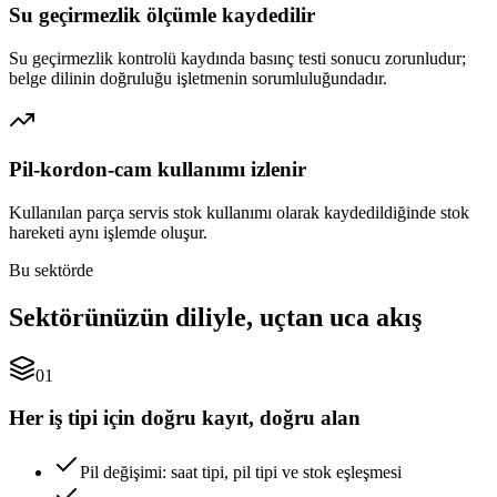
Su geçirmezlik ölçümle kaydedilir
Su geçirmezlik kontrolü kaydında basınç testi sonucu zorunludur;
belge dilinin doğruluğu işletmenin sorumluluğundadır.
Pil-kordon-cam kullanımı izlenir
Kullanılan parça servis stok kullanımı olarak kaydedildiğinde stok
hareketi aynı işlemde oluşur.
Bu sektörde
Sektörünüzün diliyle, uçtan uca akış
01
Her iş tipi için doğru kayıt, doğru alan
Pil değişimi: saat tipi, pil tipi ve stok eşleşmesi