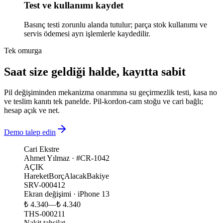
Test ve kullanımı kaydet
Basınç testi zorunlu alanda tutulur; parça stok kullanımı ve
servis ödemesi ayrı işlemlerle kaydedilir.
Tek omurga
Saat size geldiği halde, kayıtta sabit
Pil değişiminden mekanizma onarımına su geçirmezlik testi, kasa no
ve teslim kanıtı tek panelde. Pil-kordon-cam stoğu ve cari bağlı;
hesap açık ve net.
Demo talep edin
Cari Ekstre
Ahmet Yılmaz · #CR-1042
AÇIK
Hareket
Borç
Alacak
Bakiye
SRV-000412
Ekran değişimi · iPhone 13
₺ 4.340
—
₺ 4.340
THS-000211
Nakit tahsilat