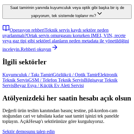
Saat tamirinin yanında kuyumculuk veya optik gibi başka bir iş de
yapıyorum, tek sistemde toplanır mı?
Operasyon rehberi
Teknik servis kaydı sektöre neden
uyarlanmalı?
Ortak servis omurgasını korurken IMEI, VIN, reçete
veya gaz tipi gibi sektörel alanların neden metadata ile yönetildiğini
inceleyin.
Rehberi okuyun
İlgili sektörler
Kuyumculuk / Takı Tamiri
Gözlükçü / Optik Tamir
Elektronik
Teknik Servis
GSM / Telefon Teknik Servis
Bilgisayar Teknik
Servis
Beyaz Eşya / Küçük Ev Aleti Servisi
Atölyenizdeki her saatin hesabı açık olsun
Değerli ürün teslim kanıtından basınç testine, pil-kordon-cam
stoğundan cari ve tahsilata kadar saat tamiri işinizi tek panelde
toplayın. AçıkHesap'ı sektörünüze göre kurguluyoruz.
Sektör demosunu talep edin