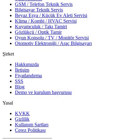
GSM / Telefon Teknik Servis
Bilgisayar Teknik Servis
Beyaz Eşya / Küçük Ev Aleti Servisi
Klima / Kombi / HVAC Servisi
Kuyumculuk / Takı Tamiri
Gözlükçü / Optik Tamir
Oyun Konsolu / TV / Monitör Servisi
Otomotiv Elektroniği / Araç Bilgisayarı
Şirket
Hakkımızda
İletişim
Fiyatlandırma
SSS
Blog
Demo ve kurulum başvurusu
Yasal
KVKK
Gizlilik
Kullanım Şartları
Çerez Politikası