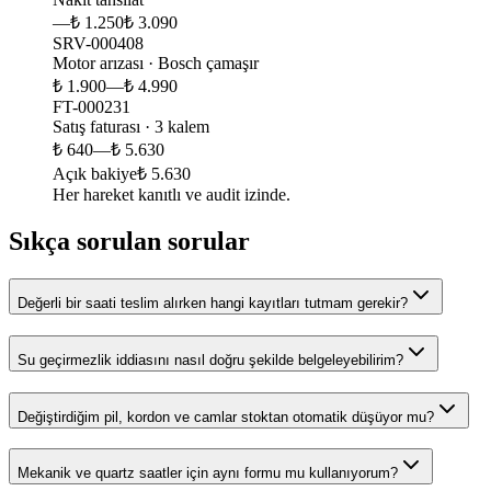
—
₺ 1.250
₺ 3.090
SRV-000408
Motor arızası · Bosch çamaşır
₺ 1.900
—
₺ 4.990
FT-000231
Satış faturası · 3 kalem
₺ 640
—
₺ 5.630
Açık bakiye
₺ 5.630
Her hareket kanıtlı ve audit izinde.
Sıkça sorulan sorular
Değerli bir saati teslim alırken hangi kayıtları tutmam gerekir?
Su geçirmezlik iddiasını nasıl doğru şekilde belgeleyebilirim?
Değiştirdiğim pil, kordon ve camlar stoktan otomatik düşüyor mu?
Mekanik ve quartz saatler için aynı formu mu kullanıyorum?