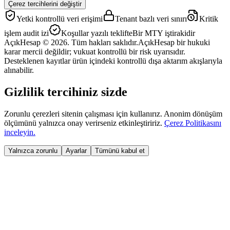
Çerez tercihlerini değiştir
Yetki kontrollü veri erişimi
Tenant bazlı veri sınırı
Kritik
işlem audit izi
Koşullar yazılı teklifte
Bir MTY iştirakidir
AçıkHesap © 2026. Tüm hakları saklıdır.
AçıkHesap bir hukuki
karar mercii değildir; vukuat kontrollü bir risk uyarısıdır.
Desteklenen kayıtlar ürün içindeki kontrollü dışa aktarım akışlarıyla
alınabilir.
Gizlilik tercihiniz sizde
Zorunlu çerezleri sitenin çalışması için kullanırız. Anonim dönüşüm
ölçümünü yalnızca onay verirseniz etkinleştiririz.
Çerez Politikasını
inceleyin.
Yalnızca zorunlu
Ayarlar
Tümünü kabul et